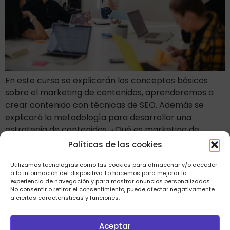
En este curso se explicarán los conceptos básicos
sobre el marketing de contenidos, aprenderemos a
crear contenido con técnicas de SEO. Además se
explicará la metodología para desarrollar una
estrategia de contenidos. ¿Qué es marketing de
contenidos? El también llamado content marketing,
Políticas de las cookies
es la creación de un contenido relevante, entretenido
o interesante, de aspecto no […]
Utilizamos tecnologías como las cookies para almacenar y/o acceder
a la información del dispositivo. Lo hacemos para mejorar la
experiencia de navegación y para mostrar anuncios personalizados.
No consentir o retirar el consentimiento, puede afectar negativamente
a ciertas características y funciones.
Aceptar