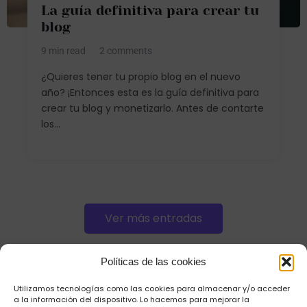
La guía definitiva para crear tu
blog
9 min read
2 comments
¿Quieres tener tu propio blog en el nuevo
año? ¡Entonces esta es la guía definitiva para
crear tu blog y monetizarlo. Antes de contarte
los...
Ver más entradas
Políticas de las cookies
Utilizamos tecnologías como las cookies para almacenar y/o acceder
a la información del dispositivo. Lo hacemos para mejorar la